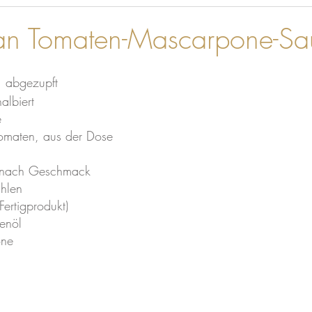
an Tomaten-Mascarpone-Sa
, abgezupft
albiert
e
omaten, aus der Dose
, nach Geschmack
ahlen
ertigprodukt)
enöl
one