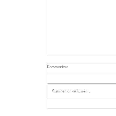
Kommentare
Bärlauch Grissini
Kommentar verfassen...