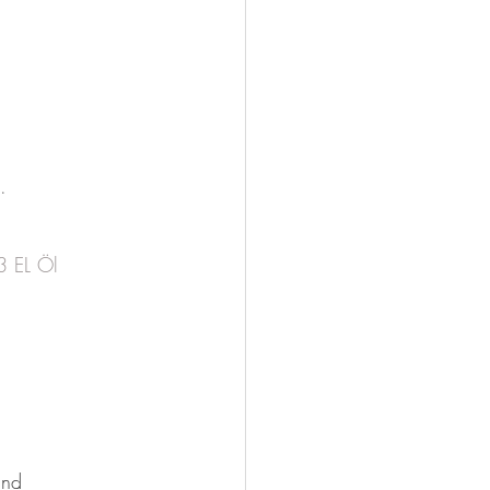
. 
3 EL Öl
und