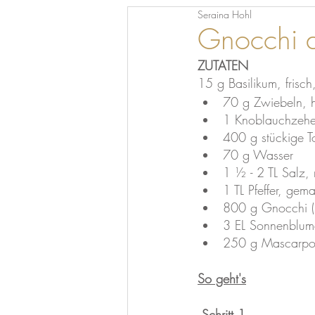
Seraina Hohl
Gnocchi 
ZUTATEN
15 g Basilikum, frisch
70 g Zwiebeln, h
1 Knoblauchzeh
400 g stückige T
70 g Wasser
1 ½ - 2 TL Salz
1 TL Pfeffer, gem
800 g Gnocchi (F
3 EL Sonnenblum
250 g Mascarp
So geht's
 Schritt 1